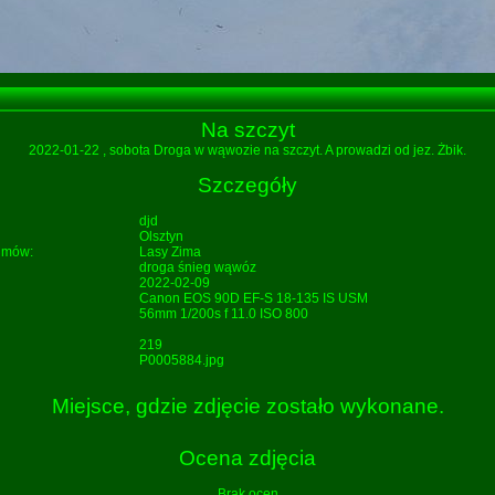
Na szczyt
2022-01-22
, sobota Droga w wąwozie na szczyt. A prowadzi od jez. Żbik.
Szczegóły
djd
Olsztyn
bumów:
Lasy
Zima
droga
śnieg
wąwóz
2022-02-09
Canon EOS 90D EF-S 18-135 IS USM
56mm 1/200s f 11.0 ISO 800
219
P0005884.jpg
Miejsce, gdzie zdjęcie zostało wykonane.
Ocena zdjęcia
Brak ocen