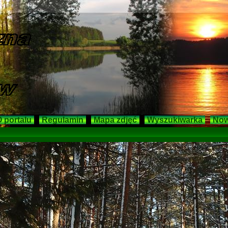
 portalu
Regulamin
Mapa zdjęć
Wyszukiwarka
Now