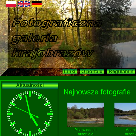
Linki
O portalu
Regulamin
Aktualności
Najnowsze fotografie
Pisa w oddali
Meand
Autor:
djd
Autor: