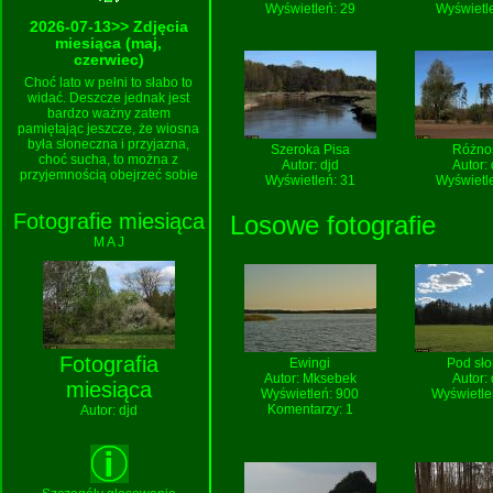
Wyświetleń: 29
Wyświetl
2026-07-13>> Zdjęcia
miesiąca (maj,
czerwiec)
Choć lato w pełni to słabo to
widać. Deszcze jednak jest
bardzo ważny zatem
pamiętając jeszcze, że wiosna
była słoneczna i przyjazna,
Szeroka Pisa
Różno
choć sucha, to można z
Autor:
djd
Autor:
przyjemnością obejrzeć sobie
Wyświetleń: 31
Wyświetl
jak to wtedy było. Na pewno
uderzają pustawe gałęzie,
Fotografie miesiąca
Losowe fotografie
gdzie jeszcze niewiele liści i te
kolory zieleni podchodzące
M A J
pod seledyn... Ach, wtedy to
było... Ale nie zatrzymujemy się
i naprawdę warto fotografować
nawet gdy pogoda nie sprzyja
:)
2026-06-13>> Zdjęcia
miesiąca (kwiecień,
Fotografia
Ewingi
Pod sł
maj)
Autor:
Mksebek
Autor:
miesiąca
No to wiosna już się rozhulała.
Wyświetleń: 900
Wyświetle
Nawet ostatnio powróciły
Komentarzy: 1
Autor:
djd
deszcze co cieszy, że przyroda
jakoś się stabilizuje.
Korzystając z tego na pewno
trzeba się wybrać w jakieś
piękne tereny i chwytać to