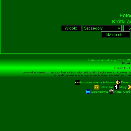
Foto
Krótki 
Ostatnia aktualizacja: 13 VII 2
Projek
© www.fotok
Wszystkie zamieszczone tutaj fotografie są własnością tylko i wyłącznie ich Autorów. 
fotografii. Wszelkie inne rozpowszechnianie tych zdjęć jest z
Autorska witryna kolejowa
Drezyn
SelekTTor
Mapy
MojaMuzyka
Kanał Ostród
Podstronę 