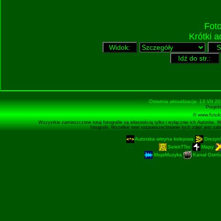
Fot
Krótki 
Ostatnia aktualizacja: 13 VII 2
Projek
© www.fotok
Wszystkie zamieszczone tutaj fotografie są własnością tylko i wyłącznie ich Autorów. 
fotografii. Wszelkie inne rozpowszechnianie tych zdjęć jest z
Autorska witryna kolejowa
Drezyn
SelekTTor
Mapy
MojaMuzyka
Kanał Ostród
Podstronę 