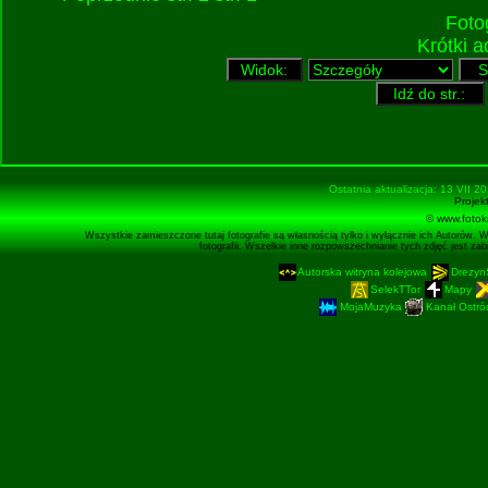
Foto
Krótki 
Ostatnia aktualizacja: 13 VII 2
Projek
© www.fotok
Wszystkie zamieszczone tutaj fotografie są własnością tylko i wyłącznie ich Autorów. 
fotografii. Wszelkie inne rozpowszechnianie tych zdjęć jest z
Autorska witryna kolejowa
Drezyn
SelekTTor
Mapy
MojaMuzyka
Kanał Ostród
Podstronę 