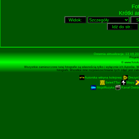
Fo
Krótki 
Ostatnia aktualizacja: 13 VII 2
Projek
© www.fotok
Wszystkie zamieszczone tutaj fotografie są własnością tylko i wyłącznie ich Autorów. 
fotografii. Wszelkie inne rozpowszechnianie tych zdjęć jest z
Autorska witryna kolejowa
Drezyn
SelekTTor
Mapy
MojaMuzyka
Kanał Ostród
Podstronę 