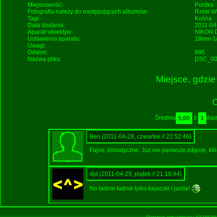
Miejscowość:
Purdka
Fotografia należy do następujących albumów:
Rzeki
W
Tagi:
Kośna
Data dodania:
2011-04
Aparat/ obiektyw:
NIKON 
Ustawienia aparatu:
18mm 1/
Uwagi:
Odsłon:
895
Nazwa pliku:
DSC_00
Miejsce, gdzie
O
Średnia
z
daj
5,00
1
Ben
(2011-04-28, czwartek // 22:52:46)
Fajne, klimatyczne. Już nie pierwsze zdjęcie, k
djd
(2011-04-29, piątek // 21:18:44)
No ładnie ładnie tylko kajaczki i jazda!