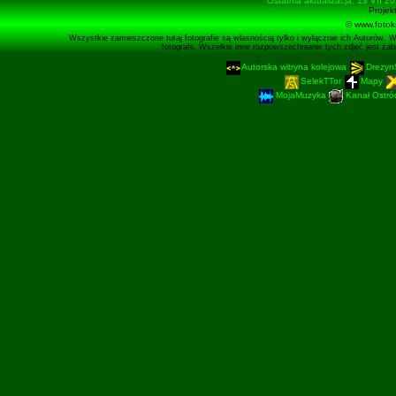
Ostatnia aktualizacja: 13 VII 2
Projek
© www.fotok
Wszystkie zamieszczone tutaj fotografie są własnością tylko i wyłącznie ich Autorów. 
fotografii. Wszelkie inne rozpowszechnianie tych zdjęć jest z
Autorska witryna kolejowa
Drezyn
SelekTTor
Mapy
MojaMuzyka
Kanał Ostród
Podstronę 