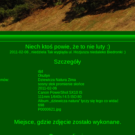
Niech ktoś powie, że to nie luty :)
2011-02-06
, niedziela Tak wygląda ul. Hozjusza niedaleko Biedronki :)
Szczegóły
djd
Olsztyn
bumów:
Dziewicza Natura
Zima
sosny
stok
promienie
słońce
2011-02-06
Canon PowerShot SX10 IS
111mm 1/640s f 4.5 ISO 80
Album ,,dziewicza natura'' tyczy się tego co widać
698
P0000621.jpg
Miejsce, gdzie zdjęcie zostało wykonane.