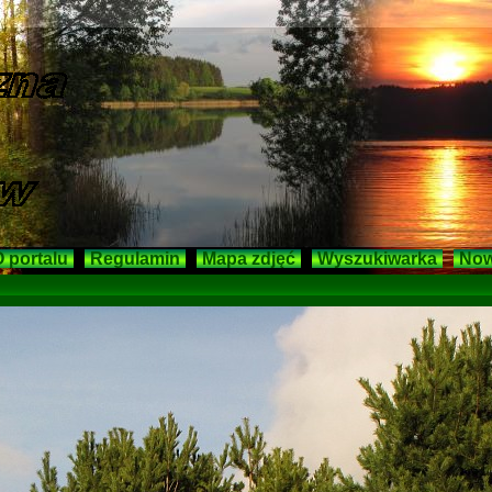
 portalu
Regulamin
Mapa zdjęć
Wyszukiwarka
Now