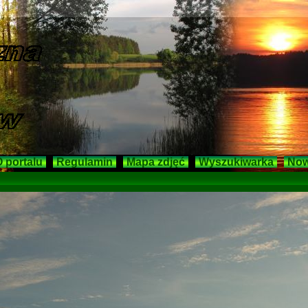
 portalu
Regulamin
Mapa zdjęć
Wyszukiwarka
Now