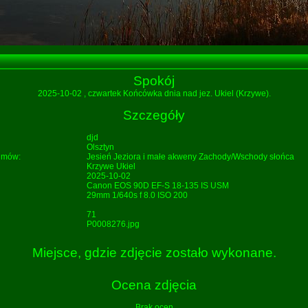
Spokój
2025-10-02
, czwartek Końcówka dnia nad jez. Ukiel (Krzywe).
Szczegóły
djd
Olsztyn
bumów:
Jesień
Jeziora i małe akweny
Zachody/Wschody słońca
Krzywe
Ukiel
2025-10-02
Canon EOS 90D EF-S 18-135 IS USM
29mm 1/640s f 8.0 ISO 200
71
P0008276.jpg
Miejsce, gdzie zdjęcie zostało wykonane.
Ocena zdjęcia
Brak ocen