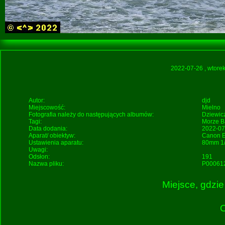
2022-07-26
, wtore
Autor:
djd
Miejscowość:
Mielno
Fotografia należy do następujących albumów:
Dziewic
Tagi:
Morze Ba
Data dodania:
2022-07
Aparat/ obiektyw:
Canon E
Ustawienia aparatu:
80mm 1/
Uwagi:
Odsłon:
191
Nazwa pliku:
P000612
Miejsce, gdzie
O