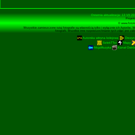
Ostatnia aktualizacja: 13 VII 2
Projek
© www.fotok
Wszystkie zamieszczone tutaj fotografie są własnością tylko i wyłącznie ich Autorów. 
fotografii. Wszelkie inne rozpowszechnianie tych zdjęć jest z
Autorska witryna kolejowa
Drezyn
SelekTTor
Mapy
MojaMuzyka
Kanał Ostród
Podstronę 