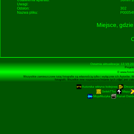
Ustawienia aparatu:
56mm 1/
Uwagi:
Odsłon:
302
Nazwa pliku:
P000549
Miejsce, gdzie
O
Ostatnia aktualizacja: 13 VII 2
Projek
© www.fotok
Wszystkie zamieszczone tutaj fotografie są własnością tylko i wyłącznie ich Autorów. 
fotografii. Wszelkie inne rozpowszechnianie tych zdjęć jest z
Autorska witryna kolejowa
Drezyn
SelekTTor
Mapy
MojaMuzyka
Kanał Ostród
Podstronę 