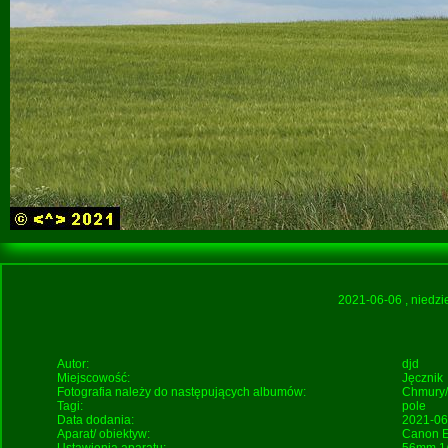
2021-06-06
, niedz
Autor:
djd
Miejscowość:
Jęcznik
Fotografia należy do następujących albumów:
Chmury
Tagi:
pole
Data dodania:
2021-06
Aparat/ obiektyw:
Canon E