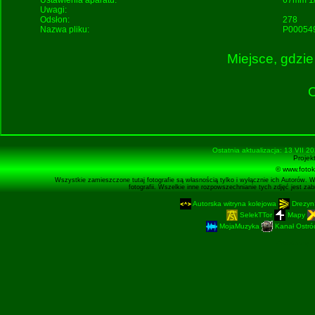
Ustawienia aparatu:
67mm 1/
Uwagi:
Odsłon:
278
Nazwa pliku:
P000549
Miejsce, gdzie
O
Ostatnia aktualizacja: 13 VII 2
Projek
© www.fotok
Wszystkie zamieszczone tutaj fotografie są własnością tylko i wyłącznie ich Autorów. 
fotografii. Wszelkie inne rozpowszechnianie tych zdjęć jest z
Autorska witryna kolejowa
Drezyn
SelekTTor
Mapy
MojaMuzyka
Kanał Ostród
Podstronę 