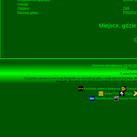
Ustawienia aparatu:
80mm 1/
Uwagi:
Odsłon:
299
Nazwa pliku:
P000537
Miejsce, gdzie
O
Ostatnia aktualizacja: 13 VII 2
Projek
© www.fotok
Wszystkie zamieszczone tutaj fotografie są własnością tylko i wyłącznie ich Autorów. 
fotografii. Wszelkie inne rozpowszechnianie tych zdjęć jest z
Autorska witryna kolejowa
Drezyn
SelekTTor
Mapy
MojaMuzyka
Kanał Ostród
Podstronę 