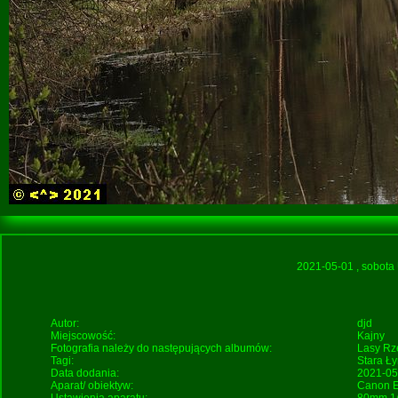
2021-05-01
, sobota
Autor:
djd
Miejscowość:
Kajny
Fotografia należy do następujących albumów:
Lasy
Rz
Tagi:
Stara Ł
Data dodania:
2021-05
Aparat/ obiektyw:
Canon E