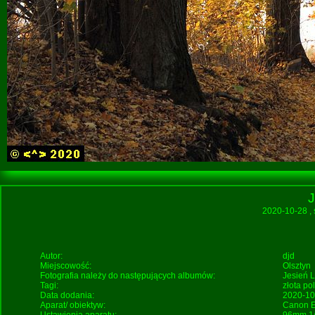
J
2020-10-28
,
Autor:
djd
Miejscowość:
Olsztyn
Fotografia należy do następujących albumów:
Jesień
L
Tagi:
złota po
Data dodania:
2020-10
Aparat/ obiektyw:
Canon E