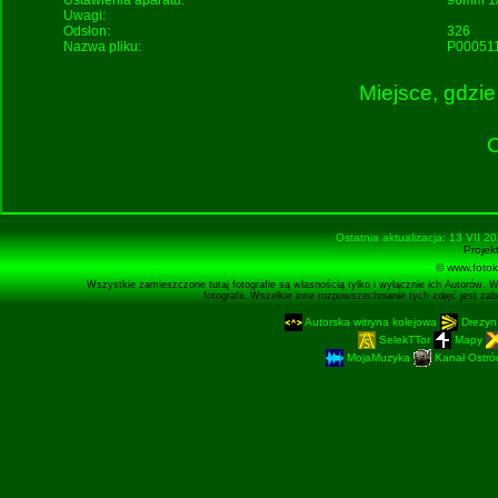
Ustawienia aparatu:
96mm 1/
Uwagi:
Odsłon:
326
Nazwa pliku:
P000511
Miejsce, gdzie
O
Ostatnia aktualizacja: 13 VII 2
Projek
© www.fotok
Wszystkie zamieszczone tutaj fotografie są własnością tylko i wyłącznie ich Autorów. 
fotografii. Wszelkie inne rozpowszechnianie tych zdjęć jest z
Autorska witryna kolejowa
Drezyn
SelekTTor
Mapy
MojaMuzyka
Kanał Ostród
Podstronę 