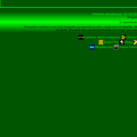
Ostatnia aktualizacja: 13 VII 2
Projek
© www.fotok
Wszystkie zamieszczone tutaj fotografie są własnością tylko i wyłącznie ich Autorów. 
fotografii. Wszelkie inne rozpowszechnianie tych zdjęć jest z
Autorska witryna kolejowa
Drezyn
SelekTTor
Mapy
MojaMuzyka
Kanał Ostród
Podstronę 