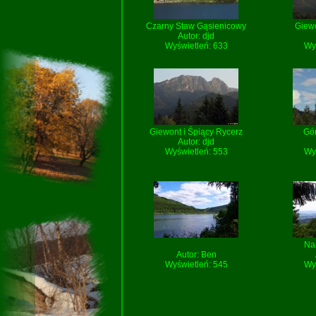
Czarny Staw Gąsienicowy
Giew
Autor:
djd
Wyświetleń: 633
Wy
Giewont i Śpiący Rycerz
Gór
Autor:
djd
Wyświetleń: 553
Wy
Na
Autor:
Ben
Wyświetleń: 545
Wy