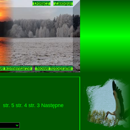
Dołącz
Zaloguj
e komentarze
Nowe fotografie
str. 5
str. 4
str. 3
Następne