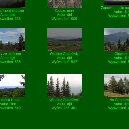
Zapowiada się na 
ont pod wieczór
Zbocze góry
Autor:
djd
Autor:
djd
Autor:
djd
Wyświetleń: 
świetleń: 613
Wyświetleń: 609
y ze słońcem
Okolice Chabówki
Giewont
Autor:
djd
Autor:
djd
Autor:
djd
świetleń: 535
Wyświetleń: 537
Wyświetleń: 
 końcu Harzu
Widok z Gubałówki
Na Gubałow
Autor:
Ben
Autor:
djd
Autor:
djd
świetleń: 540
Wyświetleń: 481
Wyświetleń: 