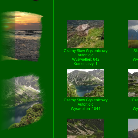
Czarny Staw Gąsienicowy
Sł
Autor:
djd
Wyświetleń: 642
Wy
Komentarzy: 1
Czarny Staw Gąsienicowy
Cze
Autor:
djd
Wyświetleń: 1044
Wy