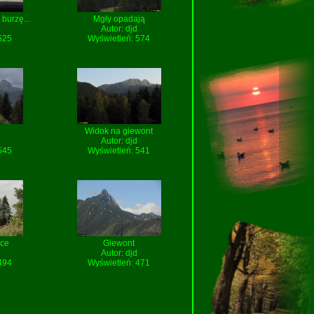
burzę...
Mgły opadają
Autor:
djd
525
Wyświetleń: 574
Widok na giewont
Autor:
djd
545
Wyświetleń: 541
ce
Giewont
Autor:
djd
494
Wyświetleń: 471