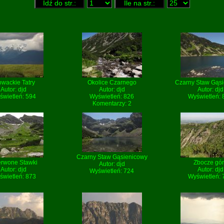
owackie Tatry
Okolice Czarnego
Czarny Staw Gąs
Autor:
djd
Autor:
djd
Autor:
djd
świetleń: 594
Wyświetleń: 826
Wyświetleń: 
Komentarzy: 2
Czarny Staw Gąsienicowy
rwone Stawki
Zbocze gó
Autor:
djd
Autor:
djd
Autor:
djd
Wyświetleń: 724
świetleń: 873
Wyświetleń: 