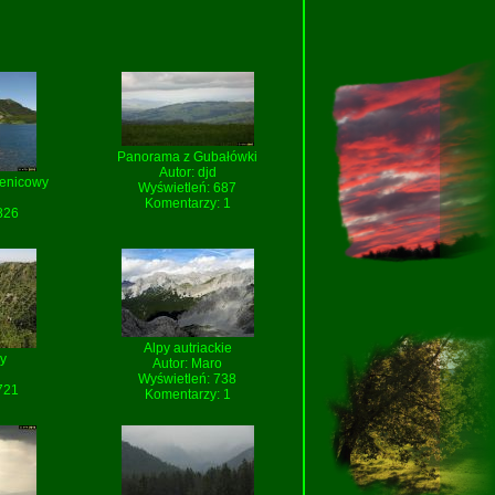
Panorama z Gubałówki
Autor:
djd
ienicowy
Wyświetleń: 687
Komentarzy: 1
826
Alpy autriackie
ry
Autor:
Maro
Wyświetleń: 738
721
Komentarzy: 1