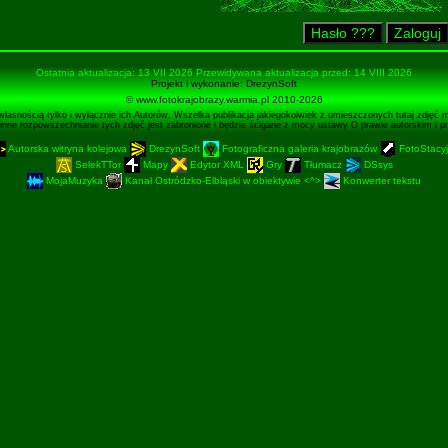
Ostatnia aktualizacja: 13 VII 2026 Przewidywana aktualizacja przed: 14 VIII 2026
Projekt i wykonanie:
DrezynSoft
© www.fotokrajobrazy.warmia.pl 2010-2026
własnością tylko i wyłącznie ich Autorów. Wszelka publikacja jakiegokolwiek z umieszczonych tutaj zdjęć 
e inne rozpowszechnianie tych zdjęć jest zabronione i będzie ścigane z mocy ustawy O prawie autorskim i
Autorska witryna kolejowa
DrezynSoft
Fotograficzna galeria krajobrazów
FotoStacyj
SelekTTor
Mapy
Edytor XML
Gry
Tłumacz
DSsys
MojaMuzyka
Kanał Ostródzko-Elbląski w obiektywie <^>
Konwerter tekstu
Podstronę załadowano w 0.0011 sekundy.