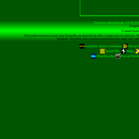
Ostatnia aktualizacja: 13 VII 2
Projek
© www.fotok
Wszystkie zamieszczone tutaj fotografie są własnością tylko i wyłącznie ich Autorów. 
fotografii. Wszelkie inne rozpowszechnianie tych zdjęć jest z
Autorska witryna kolejowa
Drezyn
SelekTTor
Mapy
MojaMuzyka
Kanał Ostród
Podstronę 